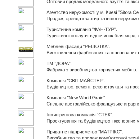
Оптовий продаж модельного взуття та аксе
Агентство нерухомості у м. Києві "Sitora Cen
Продаж, оренда квартир та іншої нерухомос
Туристична компанія "ФАН-ТУР".
Туристичні послуги: відпочинок біля моря, о
Меблеві фасади "РЕШОТКА".
Виготовлення фарбованих та шпонованих 
ТМ "ДОРА".
Фабрика з виробництва корпусних меблів.
Компанія "СВП МАЙСТЕР".
Будівництво, ремонт, реконструкція та про
Компанія "New World Grain".
Спільне австралійсько-французьке аграрн
Інжинірингова компанія "СТЕК".
Проектування та будівництво інженерних 
Приватне підприємство "МАТРІКС".
Виробництво та продаж комп'ютерної техні