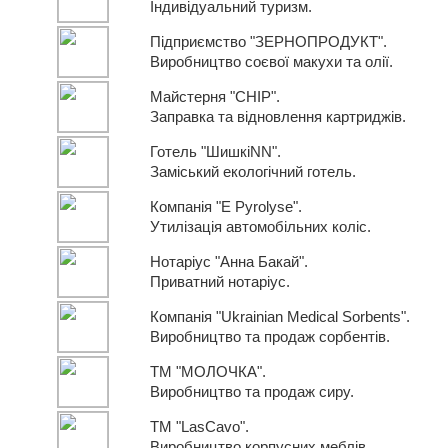
Індивідуальний туризм.
Підприємство "ЗЕРНОПРОДУКТ".
Виробництво соєвої макухи та олії.
Майстерня "CHIP".
Заправка та відновлення картриджів.
Готель "ШишкiNN".
Заміський екологічний готель.
Компанія "E Pyrolyse".
Утилізація автомобільних коліс.
Нотаріус "Анна Бакай".
Приватний нотаріус.
Компанія "Ukrainian Medical Sorbents".
Виробництво та продаж сорбентів.
ТМ "МОЛОЧКА".
Виробництво та продаж сиру.
ТМ "LasCavo".
Виробництво корпусних меблів.