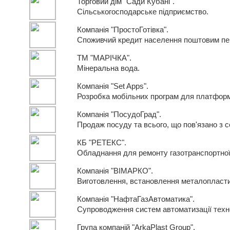
Торговий дім "Сади Кубані".
Сільськогосподарське підприємство.
Компанія "ПростоГотівка".
Споживчий кредит населення поштовим пе
ТМ "МАРІЧКА".
Мінеральна вода.
Компанія "Set Apps".
Розробка мобільних програм для платформ i
Компанія "ПосудоГрад".
Продаж посуду та всього, що пов'язано з с
КБ "РЕТЕКС".
Обладнання для ремонту газотранспортно
Компанія "ВІМАРКО".
Виготовлення, встановлення металопласти
Компанія "НафтаГазАвтоматика".
Супроводження систем автоматизації техно
Група компаній "ArkaPlast Group".