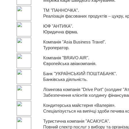
Мережа кафе швидкого харчування.
ТМ "ПАННОЧКА".
Реалізація фасованих продуктів – цукру, к
ЮФ "АНТИКА".
Юридична фірма.
Компанія "Asia Business Travel".
Туроператор.
Компанія "BRAVO AIR".
Європейська авіакомпанія.
Банк "УКРАЇНСЬКИЙ ПОШТАБАНК".
Банківська діяльність.
Лізингова компанія "Drive Port" (холдинг "А
Забезпечення клієнтів холдингу фінансува
Кондитерська майстерня «Валерія».
Спеціалізується на випічці здоби печива к
Туристична компанія "АСАКУСА".
Повний спектр послуг з вибору та організац