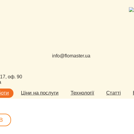
info@flomaster.ua
 17, оф. 90
а
боти
Ціни на послуги
Технології
Статті
В