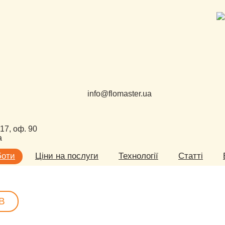
info@flomaster.ua
 17, оф. 90
а
боти
Ціни на послуги
Технології
Статті
В