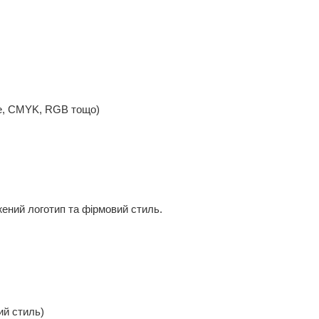
one, CMYK, RGB тощо)
ений логотип та фірмовий стиль.
ий стиль)