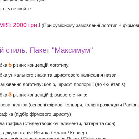
сть: уточнюйте
Я: 2000 грн.!
(При сумісному замовленні логотип + фірмов
й стиль. Пакет "Максимум"
5
обка
різних концепцій логотипу.
бка унікального знака та шрифтового написання назви.
ацювання логотипу: колір, шрифт, пропорції (до 4-х етапів).
3
обка
різних концепцій фірмового стилю:
рова палітра (основні фірмові кольори, колірні розкладки Pant
рафіка (підбір фірмового шрифту)
ва графіка (стилеутворюючі елементи, патерн та фон)
а документація: Візитка / Бланк / Конверт.