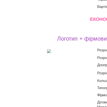
Варті
ЕКОНОМІ
Логотип + фірмови
Розр
Розро
Доопр
Розр
Кольо
Типог
Фірмо
Ділов