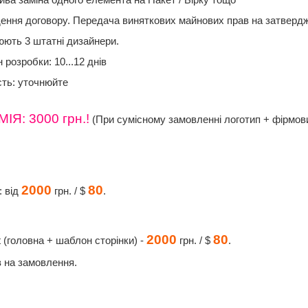
ва заміна одного елемента на Пакет / Бірку тощо
ення договору. Передача виняткових майнових прав на затвердж
ють 3 штатні дизайнери.
 розробки: 10...12 днів
сть: уточнюйте
Я: 3000 грн.!
(При сумісному замовленні логотип + фірмов
2000
80
 від
грн. / $
.
2000
80
 (головна + шаблон сторінки) -
грн. / $
.
в на замовлення.