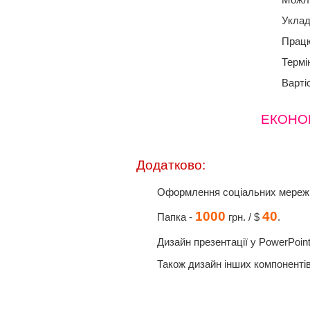
Можли
Уклад
Працю
Термін
Варті
ЕКОНОМІ
Додатково:
Оформлення соціальних мереж:
1000
40
Папка -
грн. / $
.
Дизайн презентації у PowerPoint
Також дизайн інших компоненті