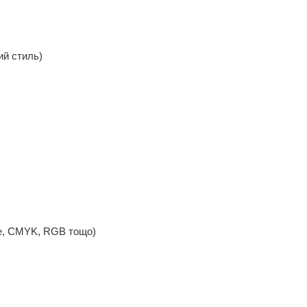
ий стиль)
one, CMYK, RGB тощо)