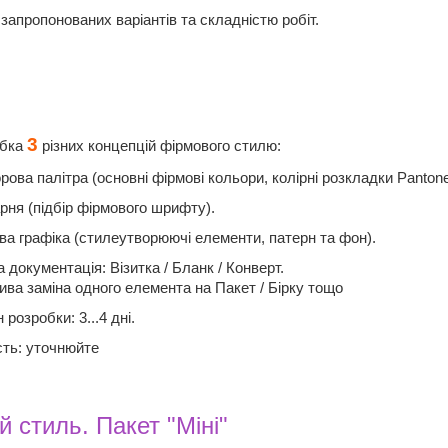
запропонованих варіантів та складністю робіт.
3
обка
різних концепцій фірмового стилю:
рова палітра (основні фірмові кольори, колірні розкладки Panto
рня (підбір фірмового шрифту).
ва графіка (стилеутворюючі елементи, патерн та фон).
а документація: Візитка / Бланк / Конверт.
ва заміна одного елемента на Пакет / Бірку тощо
 розробки: 3...4 дні.
сть: уточнюйте
 стиль. Пакет "Міні"