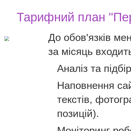
Тарифний план "Пе
До обов'язків ме
за місяць входит
Аналіз та підбі
Наповнення са
текстів, фотогр
позицій).
Моніторинг роб