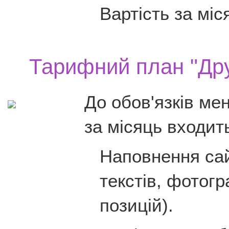
Вартість за міс
Тарифний план "Др
До обов'язків ме
за місяць входит
Наповнення са
текстів, фотогр
позицій).