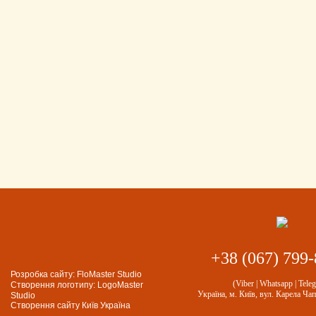
+38 (067) 799-
Розробка сайту:
FloMaster Studio
(Viber | Whatsapp | Tele
Створення логотипу:
LogoMaster
Україна, м. Київ, вул. Карела Чап
Studio
Створення сайту Київ Україна