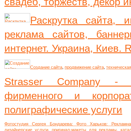
свадеб, торжеств, декор и
Раскрутка сайта, и
реклама сайтов, банне
интернет. Украина, Киев. R
Cоздание сайта
,
продвижение сайта
,
техническа
Strasser Company - р
фирменного и корпора
полиграфические услуги
Фотостудия Сергея Бондарева: Фото Харьков: Рекламн
дизайнерские услуги, оригинал-макеты для рекламы, катал