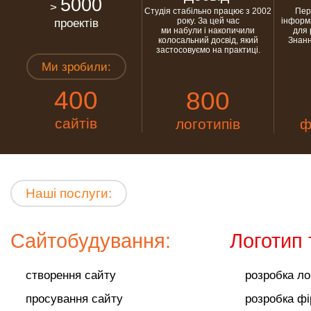
5000
>
Студія стабільно працює з 2002
Пер
проектів
року. За цей час
інформ
ми набули і накопичили
для 
колосальний досвід, який
Знанн
застосовуємо на практиці.
Ми зробили:
400
800
сайтів
логотипів
ф
Наші послуги:
Сайтобудування:
Логотип 
створення сайту
розробка ло
просування сайту
розробка ф