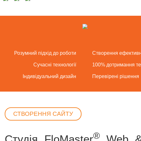
Розумний підхід до роботи
Створення ефективн
Сучасні технології
100% дотримання те
Індивідуальний дизайн
Перевірені рішення
СТВОРЕННЯ САЙТУ
®
Студія FloMaster
Web & D